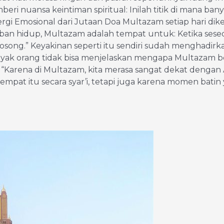
beri nuansa keintiman spiritual: Inilah titik di mana b
rgi Emosional dari Jutaan Doa Multazam setiap hari dikel
ban hidup, Multazam adalah tempat untuk: Ketika sese
 kosong.” Keyakinan seperti itu sendiri sudah menghad
yak orang tidak bisa menjelaskan mengapa Multazam b
Karena di Multazam, kita merasa sangat dekat dengan Al
at itu secara syar’i, tetapi juga karena momen batin 