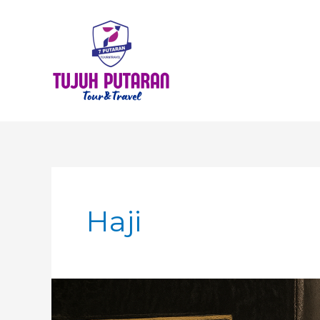
Skip
to
content
Haji
Mengapa
Banyak