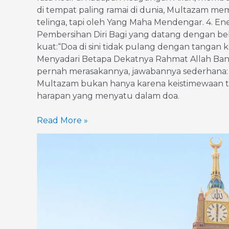
di tempat paling ramai di dunia, Multazam mem
telinga, tapi oleh Yang Maha Mendengar. 4. Ene
Pembersihan Diri Bagi yang datang dengan be
kuat:“Doa di sini tidak pulang dengan tangan
Menyadari Betapa Dekatnya Rahmat Allah Ban
pernah merasakannya, jawabannya sederhana: “
Multazam bukan hanya karena keistimewaan temp
harapan yang menyatu dalam doa.
Read More »
Umrah
untuk
Generasi
Muda:
Spiritual
Journey
ala
Millennials