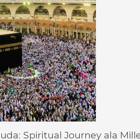
a: Spiritual Journey ala Mill