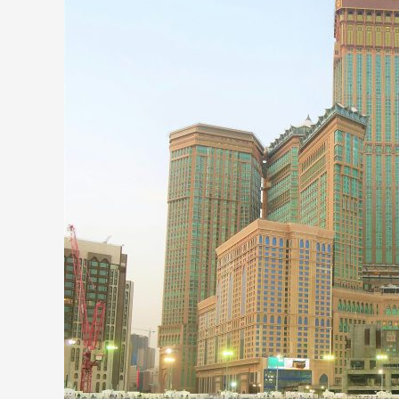
&
Gen
Z