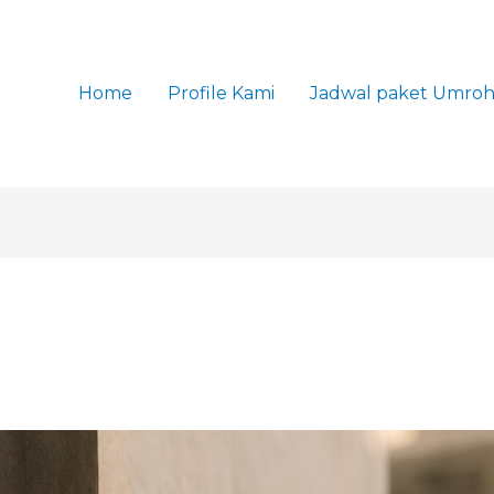
Home
Profile Kami
Jadwal paket Umro