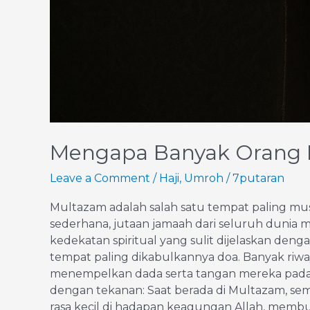
Mengapa Banyak Orang
Leave a Comment
/
Haji
,
Umroh
/
7putaran
Multazam adalah salah satu tempat paling mus
sederhana, jutaan jamaah dari seluruh dunia m
kedekatan spiritual yang sulit dijelaskan den
tempat paling dikabulkannya doa. Banyak ri
menempelkan dada serta tangan mereka pada d
dengan tekanan: Saat berada di Multazam, sem
rasa kecil di hadapan keagungan Allah, memb